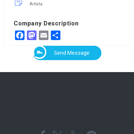
Artista
Company Description
Facebook
Mastodon
Email
Share
Send Message